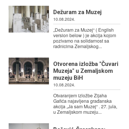
PRIJATELJI MUZEJA
Dežuram za Muzej
10.08.2024.
UKLJUČI SE!
„Dežuram za Muzej“ ( English
version below ) je akcija kojom
pozivamo na solidarnost sa
radnicima Zemaljskog...
Otvorena izložba "Čuvari
Muzeja" u Zemaljskom
muzeju BiH
10.08.2024.
Otvaranjem izložbe Zijaha
Gafića najavljena građanska
akcija „Ja sam Muzej“ . 27. jula,
u Zemaljskom muzeju...