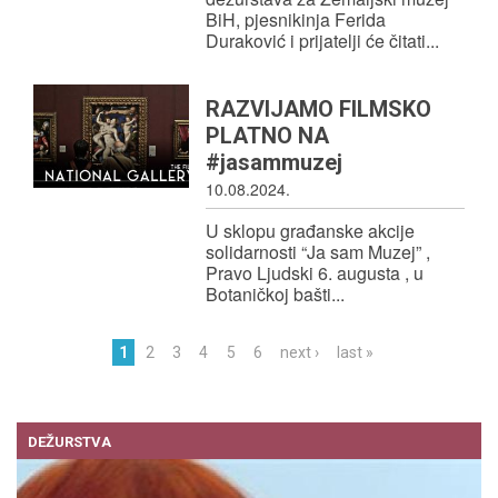
BiH, pjesnikinja Ferida
Duraković i prijatelji će čitati...
RAZVIJAMO FILMSKO
PLATNO NA
#jasammuzej
10.08.2024.
U sklopu građanske akcije
solidarnosti “Ja sam Muzej” ,
Pravo Ljudski 6. augusta , u
Botaničkoj bašti...
1
2
3
4
5
6
next ›
last »
Pages
DEŽURSTVA