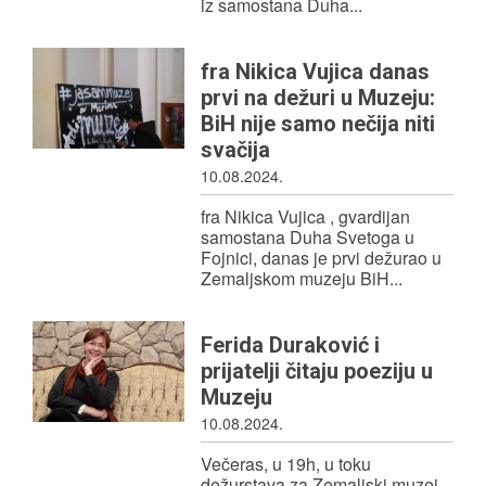
iz samostana Duha...
fra Nikica Vujica danas
prvi na dežuri u Muzeju:
BiH nije samo nečija niti
svačija
10.08.2024.
fra Nikica Vujica , gvardijan
samostana Duha Svetoga u
Fojnici, danas je prvi dežurao u
Zemaljskom muzeju BiH...
Ferida Duraković i
prijatelji čitaju poeziju u
Muzeju
10.08.2024.
Večeras, u 19h, u toku
dežurstava za Zemaljski muzej