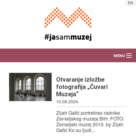
Skip to main content
EN
MENU
O AKCIJI
Otvaranje izložbe
DEŽURAM ZA MUZEJ
fotografija „Čuvari
Muzeja“
VIJESTI
10.08.2024.
Zijah Gafić portretirao radnike
PORTRETI RADNIKA
Zemaljskog muzeja BiH. FOTO:
Zemaljski muzej 2015. by Zijah
ART AKCIJE
Gafić Ko su ljudi...