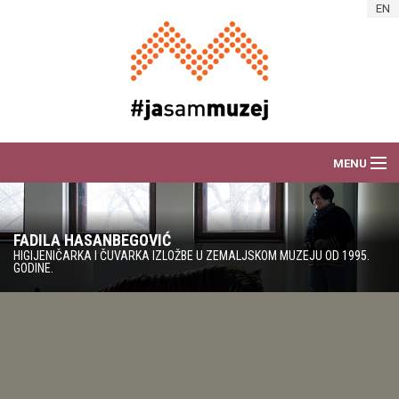
Skip to main content
EN
MENU
O AKCIJI
FADILA HASANBEGOVIĆ
DEŽURAM ZA MUZEJ
HIGIJENIČARKA I ČUVARKA IZLOŽBE U ZEMALJSKOM MUZEJU OD 1995.
GODINE.
VIJESTI
PORTRETI RADNIKA
ART AKCIJE