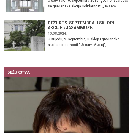
U četvrtak, 10. septembra 2015. godine, završava
se građanska akcija solidarnosti
„Ja sam
...
DEŽURE 9. SEPTEMBRA U SKLOPU
AKCIJE #JASAMMUZEJ
10.08.2024.
U srijedu, 9. septembra, u sklopu građanske
akcije solidarnosti
"Ja sam Muzej"
,...
DEŽURSTVA