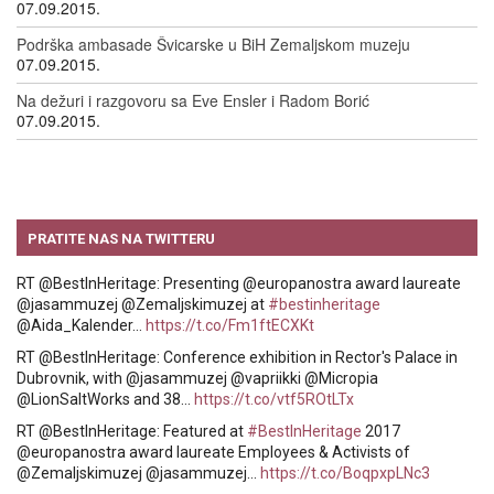
07.09.2015.
Podrška ambasade Švicarske u BiH Zemaljskom muzeju
07.09.2015.
Na dežuri i razgovoru sa Eve Ensler i Radom Borić
07.09.2015.
PRATITE NAS NA TWITTERU
RT @BestInHeritage: Presenting @europanostra award laureate
@jasammuzej @Zemaljskimuzej at
#bestinheritage
@Aida_Kalender…
https://t.co/Fm1ftECXKt
RT @BestInHeritage: Conference exhibition in Rector's Palace in
Dubrovnik, with @jasammuzej @vapriikki @Micropia
@LionSaltWorks and 38…
https://t.co/vtf5ROtLTx
RT @BestInHeritage: Featured at
#BestInHeritage
2017
@europanostra award laureate Employees & Activists of
@Zemaljskimuzej @jasammuzej…
https://t.co/BoqpxpLNc3