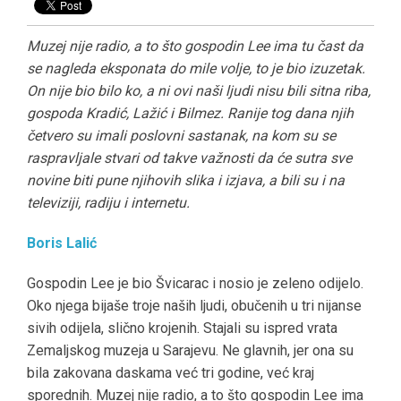
Muzej nije radio, a to što gospodin Lee ima tu čast da
se nagleda eksponata do mile volje, to je bio izuzetak.
On nije bio bilo ko, a ni ovi naši ljudi nisu bili sitna riba,
gospoda Kradić, Lažić i Bilmez. Ranije tog dana njih
četvero su imali poslovni sastanak, na kom su se
raspravljale stvari od takve važnosti da će sutra sve
novine biti pune njihovih slika i izjava, a bili su i na
televiziji, radiju i internetu.
Boris Lalić
Gospodin Lee je bio Švicarac i nosio je zeleno odijelo.
Oko njega bijaše troje naših ljudi, obučenih u tri nijanse
sivih odijela, slično krojenih. Stajali su ispred vrata
Zemaljskog muzeja u Sarajevu. Ne glavnih, jer ona su
bila zakovana daskama već tri godine, već kraj
sporednih. Muzej nije radio, a to što gospodin Lee ima