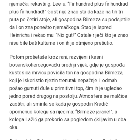
njemački, rekavši g. Lee-u: “Fir hundrad plus fir hundrad
plus fir hundrad!” Gost nije znao šta da kaže na tih tri
puta po četiri stoje, ali gospodina Bilmeza su podsjetile
da i on zna ponešto njemačkoga. Stao je ispred
Heinricha i rekao mu: “Nix gut!” Ostale riječi što je znao
nisu bile baš kulturne i on ih je otmjeno prešutio.
Potom prošetaše kroz rani, razvijeni i kasni
bosanskohercegovački srednji vijek, gdje je gospođa
kustosica mrvicu povisila ton na gospodina Bilmeza,
koji je iskoristio njezin trenutak nepažnje i odmah
pošao gurnuti đule u primitivni top, čim ih je ugledao
jedno pored drugog na postolju. Atmosfera se malčice
zaoštri, ali smirila se kada je gospodin Kradić
opomenuo kolegu sa riječima: “Bilmeze jarane!”, a
kolega Lažić ga prekorio sa pogledom škiljavim u oba
oka.