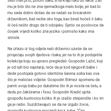
sebi mali prst, potom šaku, a na kraju ruku do lakta. Žao
mu je bilo što ne zna njemačkoga malo bolje, jer baš bi
mu sada dobro došao da se našali sa švicarskim
državnikom, baš nešta oko toga, kao biraš hoćeš li šaku
ili ćeš nešto drugo da ti odsijeku. Sjetio se poslovice da
čovjek vrijedi koliko zna jezika i pomislio kako ima
smisla.
Na izlazu iz tog odjela naši državnici uzeše da se
prisjećaju svojih djedova i baka, jer na to ih je podsjetila
kolekcija koju su upravo pregledali. Gospodin Lažić, koji
je od njih bio najstariji, reče da je kod njegovih babe i
dede postojala gotovo identična šarena soba kao ova
što je maločas vidješe. Gospodin Bilmez spomenu da
pamti svoju babu po dukatima što ih je nosila na čelu, a
dedu po čakširama i fesu. Gospodin Kradić upita
gospođu kustosicu koliko ih je izašlo stepenište i ko im
ga je radio. Suzdržavajući se da ne izgubi živce,
gospođa kustosica procijedi kroz zube: “Ćiro