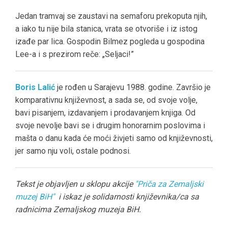
Jedan tramvaj se zaustavi na semaforu prekoputa njih,
a iako tu nije bila stanica, vrata se otvoriše i iz istog
izađe par lica. Gospodin Bilmez pogleda u gospodina
Lee-a i s prezirom reče: „Seljaci!”
Boris Lalić
je rođen u Sarajevu 1988. godine. Završio je
komparativnu književnost, a sada se, od svoje volje,
bavi pisanjem, izdavanjem i prodavanjem knjiga. Od
svoje nevolje bavi se i drugim honorarnim poslovima i
mašta o danu kada će moći živjeti samo od književnosti,
jer samo nju voli, ostale podnosi.
Tekst je objavljen u sklopu akcije
"Priča za Zemaljski
muzej BiH"
i iskaz je solidarnosti književnika/ca sa
radnicima Zemaljskog muzeja BiH.