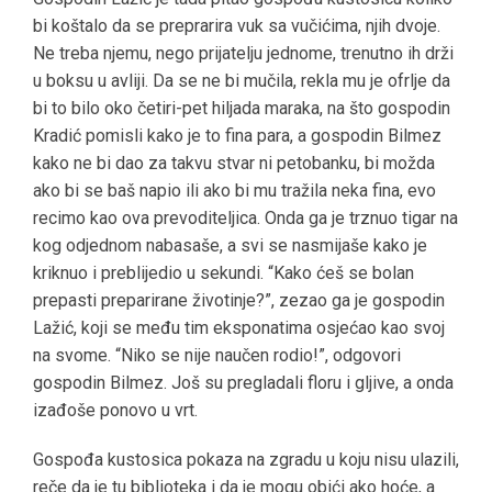
bi koštalo da se preprarira vuk sa vučićima, njih dvoje.
Ne treba njemu, nego prijatelju jednome, trenutno ih drži
u boksu u avliji. Da se ne bi mučila, rekla mu je ofrlje da
bi to bilo oko četiri-pet hiljada maraka, na što gospodin
Kradić pomisli kako je to fina para, a gospodin Bilmez
kako ne bi dao za takvu stvar ni petobanku, bi možda
ako bi se baš napio ili ako bi mu tražila neka fina, evo
recimo kao ova prevoditeljica. Onda ga je trznuo tigar na
kog odjednom nabasaše, a svi se nasmijaše kako je
kriknuo i preblijedio u sekundi. “Kako ćeš se bolan
prepasti preparirane životinje?”, zezao ga je gospodin
Lažić, koji se među tim eksponatima osjećao kao svoj
na svome. “Niko se nije naučen rodio!”, odgovori
gospodin Bilmez. Još su pregladali floru i gljive, a onda
izađoše ponovo u vrt.
Gospođa kustosica pokaza na zgradu u koju nisu ulazili,
reče da je tu biblioteka i da je mogu obići ako hoće, a