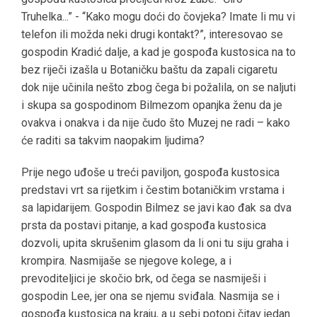
Truhelka...” - “Kako mogu doći do čovjeka? Imate li mu vi
telefon ili možda neki drugi kontakt?”, interesovao se
gospodin Kradić dalje, a kad je gospođa kustosica na to
bez riječi izašla u Botaničku baštu da zapali cigaretu
dok nije učinila nešto zbog čega bi požalila, on se naljuti
i skupa sa gospodinom Bilmezom opanjka ženu da je
ovakva i onakva i da nije čudo što Muzej ne radi – kako
će raditi sa takvim naopakim ljudima?
Prije nego uđoše u treći paviljon, gospođa kustosica
predstavi vrt sa rijetkim i čestim botaničkim vrstama i
sa lapidarijem. Gospodin Bilmez se javi kao đak sa dva
prsta da postavi pitanje, a kad gospođa kustosica
dozvoli, upita skrušenim glasom da li oni tu siju graha i
krompira. Nasmijaše se njegove kolege, a i
prevoditeljici je skočio brk, od čega se nasmiješi i
gospodin Lee, jer ona se njemu sviđala. Nasmija se i
gospođa kustosica na kraju, a u sebi potopi čitav jedan