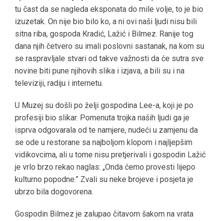
tu čast da se nagleda eksponata do mile volje, to je bio
izuzetak. On nije bio bilo ko, a ni ovi naši ljudi nisu bili
sitna riba, gospoda Kradić, Lažić i Bilmez. Ranije tog
dana njih četvero su imali poslovni sastanak, na kom su
se raspravljale stvari od takve važnosti da će sutra sve
novine biti pune njihovih slika i izjava, a bili su i na
televiziji, radiju i internetu.
U Muzej su došli po želji gospodina Lee-a, koji je po
profesiji bio slikar. Pomenuta trojka naših ljudi ga je
isprva odgovarala od te namjere, nudeći u zamjenu da
se ode u restorane sa najboljom klopom i najljepšim
vidikovcima, ali u tome nisu pretjerivali i gospodin Lažić
je vrlo brzo rekao naglas: „Onda ćemo provesti lijepo
kulturno popodne.” Zvali su neke brojeve i posjeta je
ubrzo bila dogovorena.
Gospodin Bilmez je zalupao čitavom šakom na vrata