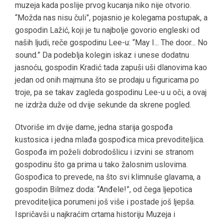
muzeja kada poslije prvog kucanja niko nije otvorio.
“Možda nas nisu čuli”, pojasnio je kolegama postupak, a
gospodin Lažić, koji je tu najbolje govorio engleski od
naših ljudi, reče gospodinu Lee-u: “May I... The door... No
sound.” Da podeblja kolegin iskaz i unese dodatnu
jasnoću, gospodin Kradić tada zapuši uši dlanovima kao
jedan od onih majmuna što se prodaju u figuricama po
troje, pa se takav zagleda gospodinu Lee-u u oči, a ovaj
ne izdrža duže od dvije sekunde da skrene pogled.
Otvoriše im dvije dame, jedna starija gospođa
kustosica i jedna mlađa gospođica mica prevoditeljica.
Gospođa im poželi dobrodošlicu i izvini se stranom
gospodinu što ga prima u tako žalosnim uslovima.
Gospođica to prevede, na što svi klimnuše glavama, a
gospodin Bilmez doda: “Anđele!”, od čega ljepotica
prevoditeljica porumeni još više i postade još ljepša.
Ispričavši u najkraćim crtama historiju Muzeja i