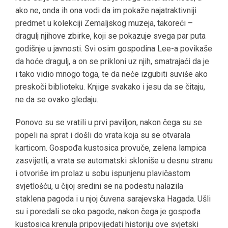
ako ne, onda ih ona vodi da im pokaže najatraktivniji
predmet u kolekciji Zemaljskog muzeja, takoreći –
dragulj njihove zbirke, koji se pokazuje svega par puta
godišnje u javnosti. Svi osim gospodina Lee-a povikaše
da hoće dragulj, a on se prikloni uz njih, smatrajaći da je
i tako vidio mnogo toga, te da neće izgubiti suviše ako
preskoči biblioteku. Knjige svakako i jesu da se čitaju,
ne da se ovako gledaju.
Ponovo su se vratili u prvi paviljon, nakon čega su se
popeli na sprat i došli do vrata koja su se otvarala
karticom. Gospođa kustosica provuče, zelena lampica
zasvijetli, a vrata se automatski skloniše u desnu stranu
i otvoriše im prolaz u sobu ispunjenu plavičastom
svjetlošću, u čijoj sredini se na podestu nalazila
staklena pagoda i u njoj čuvena sarajevska Hagada. Ušli
su i poredali se oko pagode, nakon čega je gospođa
kustosica krenula pripovijedati historiju ove svjetski