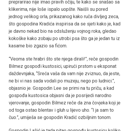
preprarirao nije imao pravih očiju, te kako se snašao sa
klikerima, nije loše ispalo uopšte. Naišli su pored
jednog velikog orla, prikazanog kako ruča divljeg zeca,
što gospodina Kradića inspirisa da se sjeti kako je, kad
je davno nekad bio na odsluženju vojnog roka, gledao
kokoške kako zobaju po utrobi psa što ga je jedan tu iz
kasarne bio zgazio sa fićom.
“Veoma ste hrabri što ste njega dirali!”, reče gospodin
Bilmez gospođi kustosici, upirući prstom u eksponat
daždevnjaka, “Sreća vaša da vam nije zviznuo, da jeste,
ne bi vi nas sada vodali po muzeju, nego po ludnici.”,
objasnio je. Gospodin Lee se primi na tu priču, a kad
gospođa kustosica objasni da je posrijedi narodno
vjerovanje, gospodin Bilmez reče da zna čovjeka koji je
od toga ostao blentav i gluh u lijevo uho. “I ja sam to
čuo.”, umiješa se gospodin Kradić ozbiljnim tonom.
Gospodin Lažić je tada pitao gospođu kustosicu koliko