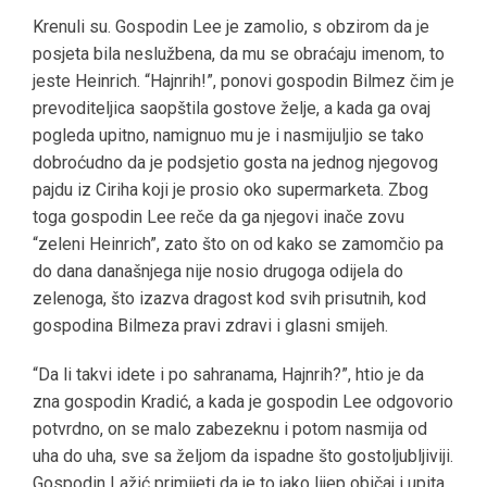
Krenuli su. Gospodin Lee je zamolio, s obzirom da je
posjeta bila neslužbena, da mu se obraćaju imenom, to
jeste Heinrich. “Hajnrih!”, ponovi gospodin Bilmez čim je
prevoditeljica saopštila gostove želje, a kada ga ovaj
pogleda upitno, namignuo mu je i nasmijuljio se tako
dobroćudno da je podsjetio gosta na jednog njegovog
pajdu iz Ciriha koji je prosio oko supermarketa. Zbog
toga gospodin Lee reče da ga njegovi inače zovu
“zeleni Heinrich”, zato što on od kako se zamomčio pa
do dana današnjega nije nosio drugoga odijela do
zelenoga, što izazva dragost kod svih prisutnih, kod
gospodina Bilmeza pravi zdravi i glasni smijeh.
“Da li takvi idete i po sahranama, Hajnrih?”, htio je da
zna gospodin Kradić, a kada je gospodin Lee odgovorio
potvrdno, on se malo zabezeknu i potom nasmija od
uha do uha, sve sa željom da ispadne što gostoljubljiviji.
Gospodin Lažić primijeti da je to jako lijep običaj i upita