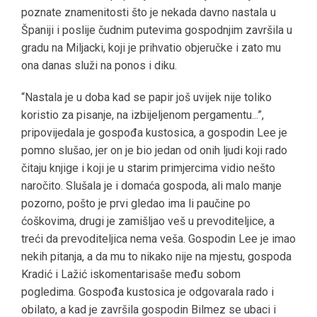
poznate znamenitosti što je nekada davno nastala u
Španiji i poslije čudnim putevima gospodnjim završila u
gradu na Miljacki, koji je prihvatio objeručke i zato mu
ona danas služi na ponos i diku.
“Nastala je u doba kad se papir još uvijek nije toliko
koristio za pisanje, na izbijeljenom pergamentu...”,
pripovijedala je gospođa kustosica, a gospodin Lee je
pomno slušao, jer on je bio jedan od onih ljudi koji rado
čitaju knjige i koji je u starim primjercima vidio nešto
naročito. Slušala je i domaća gospoda, ali malo manje
pozorno, pošto je prvi gledao ima li paučine po
ćoškovima, drugi je zamišljao veš u prevoditeljice, a
treći da prevoditeljica nema veša. Gospodin Lee je imao
nekih pitanja, a da mu to nikako nije na mjestu, gospoda
Kradić i Lažić iskomentarisaše među sobom
pogledima. Gospođa kustosica je odgovarala rado i
obilato, a kad je završila gospodin Bilmez se ubaci i