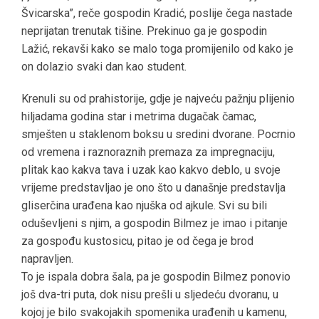
Švicarska”, reče gospodin Kradić, poslije čega nastade
neprijatan trenutak tišine. Prekinuo ga je gospodin
Lažić, rekavši kako se malo toga promijenilo od kako je
on dolazio svaki dan kao student.
Krenuli su od prahistorije, gdje je najveću pažnju plijenio
hiljadama godina star i metrima dugačak čamac,
smješten u staklenom boksu u sredini dvorane. Pocrnio
od vremena i raznoraznih premaza za impregnaciju,
plitak kao kakva tava i uzak kao kakvo deblo, u svoje
vrijeme predstavljao je ono što u današnje predstavlja
gliserčina urađena kao njuška od ajkule. Svi su bili
oduševljeni s njim, a gospodin Bilmez je imao i pitanje
za gospođu kustosicu, pitao je od čega je brod
napravljen.
To je ispala dobra šala, pa je gospodin Bilmez ponovio
još dva-tri puta, dok nisu prešli u sljedeću dvoranu, u
kojoj je bilo svakojakih spomenika urađenih u kamenu,