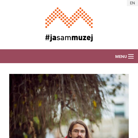
Skip to main content
EN
MENU
O AKCIJI
DEŽURAM ZA MUZEJ
VIJESTI
PORTRETI RADNIKA
ART AKCIJE