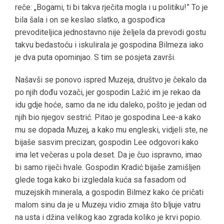
reče: „Bogami, ti bi takva rječita mogla i u politiku!” To je
bila šala i on se keslao slatko, a gospođica
prevoditeljica jednostavno nije željela da prevodi gostu
takvu bedastoću i iskulirala je gospodina Bilmeza iako
je dva puta opominjao. S tim se posjeta završi.
Našavši se ponovo ispred Muzeja, društvo je čekalo da
po njih dođu vozači, jer gospodin Lažić im je rekao da
idu gdje hoće, samo da ne idu daleko, pošto je jedan od
njih bio njegov sestrić. Pitao je gospodina Lee-a kako
mu se dopada Muzej, a kako mu engleski, vidjeli ste, ne
bijaše sasvim precizan, gospodin Lee odgovori kako
ima let večeras u pola deset. Da je čuo ispravno, imao
bi samo riječi hvale. Gospodin Kradić bijaše zamišljen
glede toga kako bi izgledala kuća sa fasadom od
muzejskih minerala, a gospodin Bilmez kako će pričati
malom sinu da je u Muzeju vidio zmaja što bljuje vatru
na usta i džina velikog kao zgrada koliko je krvi popio.