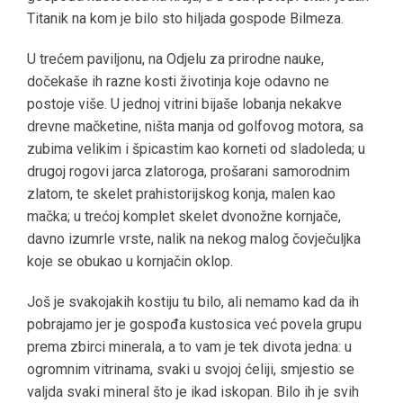
Titanik na kom je bilo sto hiljada gospode Bilmeza.
U trećem paviljonu, na Odjelu za prirodne nauke,
dočekaše ih razne kosti životinja koje odavno ne
postoje više. U jednoj vitrini bijaše lobanja nekakve
drevne mačketine, ništa manja od golfovog motora, sa
zubima velikim i špicastim kao korneti od sladoleda; u
drugoj rogovi jarca zlatoroga, prošarani samorodnim
zlatom, te skelet prahistorijskog konja, malen kao
mačka; u trećoj komplet skelet dvonožne kornjače,
davno izumrle vrste, nalik na nekog malog čovječuljka
koje se obukao u kornjačin oklop.
Još je svakojakih kostiju tu bilo, ali nemamo kad da ih
pobrajamo jer je gospođa kustosica već povela grupu
prema zbirci minerala, a to vam je tek divota jedna: u
ogromnim vitrinama, svaki u svojoj ćeliji, smjestio se
valjda svaki mineral što je ikad iskopan. Bilo ih je svih