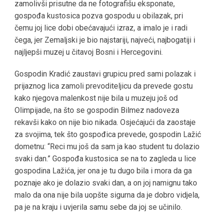
zamolivši prisutne da ne fotografišu eksponate,
gospođa kustosica pozva gospodu u obilazak, pri
čemu joj lice dobi obećavajući izraz, a imalo je i radi
čega, jer Zemaljski je bio najstariji, najveći, najbogatiji i
najljepši muzej u čitavoj Bosni i Hercegovini.
Gospodin Kradić zaustavi grupicu pred sami polazak i
prijaznog lica zamoli prevoditeljicu da prevede gostu
kako njegova malenkost nije bila u muzeju još od
Olimpijade, na što se gospodin Bilmez nadoveza
rekavši kako on nije bio nikada. Osjećajući da zaostaje
za svojima, tek što gospođica prevede, gospodin Lažić
dometnu: “Reci mu još da sam ja kao student tu dolazio
svaki dan.” Gospođa kustosica se na to zagleda u lice
gospodina Lažića, jer ona je tu dugo bila i mora da ga
poznaje ako je dolazio svaki dan, a on joj namignu tako
malo da ona nije bila uopšte sigurna da je dobro vidjela,
pa je na kraju i uvjerila samu sebe da joj se učinilo.