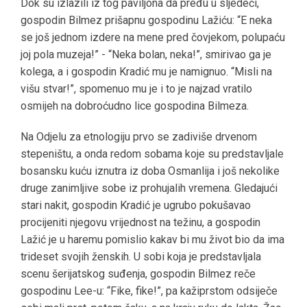
Dok su izlazili iz tog paviljona da pređu u sljedeći,
gospodin Bilmez prišapnu gospodinu Lažiću: “E neka
se još jednom izdere na mene pred čovjekom, polupaću
joj pola muzeja!” - “Neka bolan, neka!”, smirivao ga je
kolega, a i gospodin Kradić mu je namignuo. “Misli na
višu stvar!”, spomenuo mu je i to je najzad vratilo
osmijeh na dobroćudno lice gospodina Bilmeza.
Na Odjelu za etnologiju prvo se zadiviše drvenom
stepeništu, a onda redom sobama koje su predstavljale
bosansku kuću iznutra iz doba Osmanlija i još nekolike
druge zanimljive sobe iz prohujalih vremena. Gledajući
stari nakit, gospodin Kradić je ugrubo pokušavao
procijeniti njegovu vrijednost na težinu, a gospodin
Lažić je u haremu pomislio kakav bi mu život bio da ima
trideset svojih ženskih. U sobi koja je predstavljala
scenu šerijatskog suđenja, gospodin Bilmez reče
gospodinu Lee-u: “Fike, fike!”, pa kažiprstom odsiječe