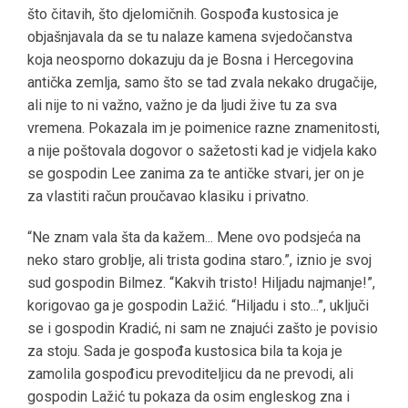
što čitavih, što djelomičnih. Gospođa kustosica je
objašnjavala da se tu nalaze kamena svjedočanstva
koja neosporno dokazuju da je Bosna i Hercegovina
antička zemlja, samo što se tad zvala nekako drugačije,
ali nije to ni važno, važno je da ljudi žive tu za sva
vremena. Pokazala im je poimenice razne znamenitosti,
a nije poštovala dogovor o sažetosti kad je vidjela kako
se gospodin Lee zanima za te antičke stvari, jer on je
za vlastiti račun proučavao klasiku i privatno.
“Ne znam vala šta da kažem... Mene ovo podsjeća na
neko staro groblje, ali trista godina staro.”, iznio je svoj
sud gospodin Bilmez. “Kakvih tristo! Hiljadu najmanje!”,
korigovao ga je gospodin Lažić. “Hiljadu i sto...”, uključi
se i gospodin Kradić, ni sam ne znajući zašto je povisio
za stoju. Sada je gospođa kustosica bila ta koja je
zamolila gospođicu prevoditeljicu da ne prevodi, ali
gospodin Lažić tu pokaza da osim engleskog zna i