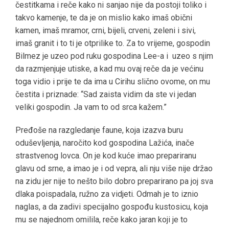
čestitkama i reče kako ni sanjao nije da postoji toliko i
takvo kamenje, te da je on mislio kako imaš obični
kamen, imaš mramor, crni, bijeli, crveni, zeleni i sivi,
imaš granit i to ti je otprilike to. Za to vrijeme, gospodin
Bilmez je uzeo pod ruku gospodina Lee-a i uzeo s njim
da razmjenjuje utiske, a kad mu ovaj reče da je većinu
toga vidio i prije te da ima u Cirihu slično ovome, on mu
čestita i priznade: “Sad zaista vidim da ste vi jedan
veliki gospodin. Ja vam to od srca kažem.”
Pređoše na razgledanje faune, koja izazva buru
oduševljenja, naročito kod gospodina Lažića, inače
strastvenog lovca. On je kod kuće imao prepariranu
glavu od srne, a imao je i od vepra, ali nju više nije držao
na zidu jer nije to nešto bilo dobro preparirano pa joj sva
dlaka poispadala, ružno za vidjeti. Odmah je to iznio
naglas, a da zadivi specijalno gospođu kustosicu, koja
mu se najednom omilila, reče kako jaran koji je to