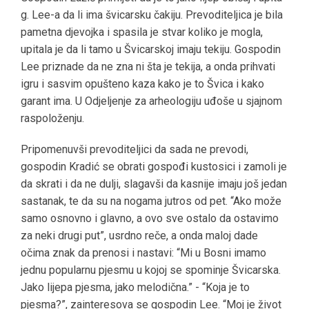
g. Lee-a da li ima švicarsku čakiju. Prevoditeljica je bila
pametna djevojka i spasila je stvar koliko je mogla,
upitala je da li tamo u Švicarskoj imaju tekiju. Gospodin
Lee priznade da ne zna ni šta je tekija, a onda prihvati
igru i sasvim opušteno kaza kako je to Švica i kako
garant ima. U Odjeljenje za arheologiju uđoše u sjajnom
raspoloženju.
Pripomenuvši prevoditeljici da sada ne prevodi,
gospodin Kradić se obrati gospođi kustosici i zamoli je
da skrati i da ne dulji, slagavši da kasnije imaju još jedan
sastanak, te da su na nogama jutros od pet. “Ako može
samo osnovno i glavno, a ovo sve ostalo da ostavimo
za neki drugi put”, usrdno reče, a onda maloj dade
očima znak da prenosi i nastavi: “Mi u Bosni imamo
jednu popularnu pjesmu u kojoj se spominje Švicarska.
Jako lijepa pjesma, jako melodična.” - “Koja je to
pjesma?”, zainteresova se gospodin Lee. “Moj je život