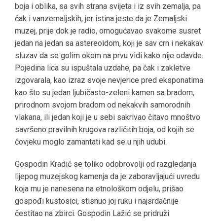
boja i oblika, sa svih strana svijeta i iz svih zemalja, pa
čak i vanzemaljskih, jer istina jeste da je Zemaljski
muzej, prije dok je radio, omogućavao svakome susret
jedan na jedan sa astereoidom, koji je sav crn i nekakav
sluzav da se golim okom na prvu vidi kako nije odavde.
Pojedina lica su ispuštala uzdahe, pa čak i zakletve
izgovarala, kao izraz svoje nevjerice pred eksponatima
kao što su jedan ljubičasto-zeleni kamen sa bradom,
prirodnom svojom bradom od nekakvih samorodnih
vlakana, ili jedan koji je u sebi sakrivao čitavo mnoštvo
savršeno pravilnih krugova različitih boja, od kojih se
čovjeku moglo zamantati kad se u njih udubi.
Gospodin Kradić se toliko odobrovolji od razgledanja
lijepog muzejskog kamenja da je zaboravljajući uvredu
koja mu je nanesena na etnološkom odjelu, prišao
gospođi kustosici, stisnuo joj ruku i najsrdačnije
čestitao na zbirci. Gospodin Lažić se pridruži