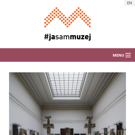
Skip to main content
EN
MENU
O AKCIJI
DEŽURAM ZA MUZEJ
VIJESTI
PORTRETI RADNIKA
ART AKCIJE