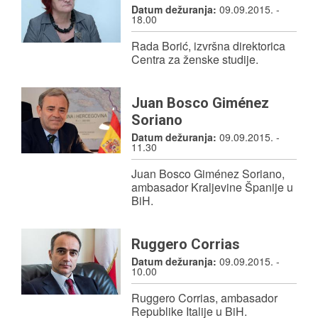
Datum dežuranja:
09.09.2015. -
PRIJATELJI MUZEJA
18.00
Rada Borić, izvršna direktorica
UKLJUČI SE!
Centra za ženske studije.
Juan Bosco Giménez
Soriano
Datum dežuranja:
09.09.2015. -
11.30
Juan Bosco Giménez Soriano,
ambasador Kraljevine Španije u
BiH.
Ruggero Corrias
Datum dežuranja:
09.09.2015. -
10.00
Ruggero Corrias, ambasador
Republike Italije u BiH.