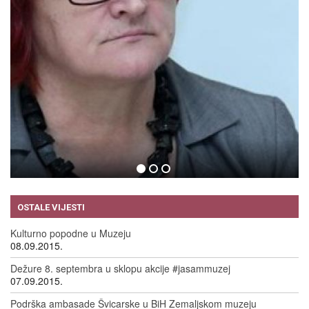
A BORIĆ
EVE EN
9.2015.
09.09.201
OSTALE VIJESTI
Kulturno popodne u Muzeju
08.09.2015.
Dežure 8. septembra u sklopu akcije #jasammuzej
07.09.2015.
Podrška ambasade Švicarske u BiH Zemaljskom muzeju