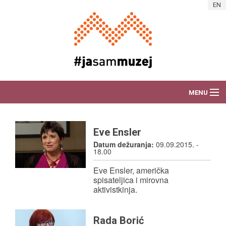
Skip to main content
EN
MENU
O AKCIJI
Eve Ensler
DEŽURAM ZA MUZEJ
Datum dežuranja:
09.09.2015. -
18.00
VIJESTI
Eve Ensler, američka
spisateljica i mirovna
aktivistkinja.
PORTRETI RADNIKA
ART AKCIJE
Rada Borić