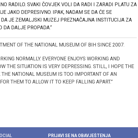
NO RADILO. SVAKI ČOVJEK VOLI DA RADI I ZARADI PLATU ZA
JE JAKO DEPRESIVNO. IPAK, NADAM SE DA ĆE SE
M DA JE ZEMALJSKI MUZEJ PREZNAČAJNA INSTITUCIJA ZA
O DA DALJE PROPADA.“
TMENT OF THE NATIONAL MUSEUM OF BIH SINCE 2007.
ORKING NORMALLY. EVERYONE ENJOYS WORKING AND
W THE SITUATION IS VERY DEPRESSING. STILL, I HOPE THE
NK THE NATIONAL MUSEUM IS TOO IMPORTANT OF AN
FOR THEM TO ALLOW IT TO KEEP FALLING APART.”
OCIAL
PRIJAVI SE NA OBAVJEŠTENJA