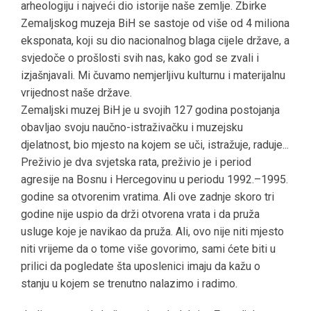
arheologiju i najveći dio istorije naše zemlje. Zbirke
Zemaljskog muzeja BiH se sastoje od više od 4 miliona
eksponata, koji su dio nacionalnog blaga cijele države, a
svjedoče o prošlosti svih nas, kako god se zvali i
izjašnjavali. Mi čuvamo nemjerljivu kulturnu i materijalnu
vrijednost naše države.
Zemaljski muzej BiH je u svojih 127 godina postojanja
obavljao svoju naučno-istraživačku i muzejsku
djelatnost, bio mjesto na kojem se uči, istražuje, raduje...
Preživio je dva svjetska rata, preživio je i period
agresije na Bosnu i Hercegovinu u periodu 1992.–1995.
godine sa otvorenim vratima. Ali ove zadnje skoro tri
godine nije uspio da drži otvorena vrata i da pruža
usluge koje je navikao da pruža. Ali, ovo nije niti mjesto
niti vrijeme da o tome više govorimo, sami ćete biti u
prilici da pogledate šta uposlenici imaju da kažu o
stanju u kojem se trenutno nalazimo i radimo.