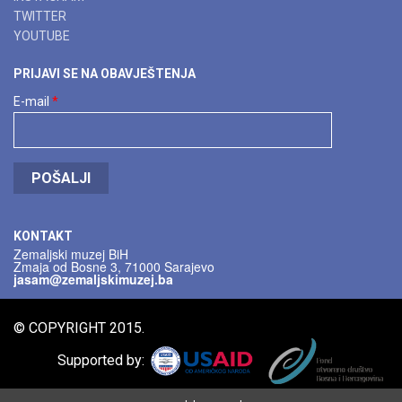
TWITTER
YOUTUBE
PRIJAVI SE NA OBAVJEŠTENJA
E-mail
*
POŠALJI
KONTAKT
Zemaljski muzej BiH
Zmaja od Bosne 3, 71000 Sarajevo
jasam@zemaljskimuzej.ba
© COPYRIGHT 2015.
Supported by: