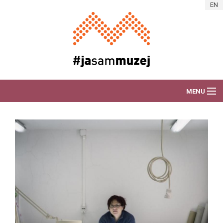
Skip to main content
EN
MENU
O AKCIJI
DEŽURAM ZA MUZEJ
VIJESTI
PORTRETI RADNIKA
ART AKCIJE