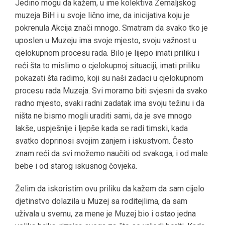
Jedino mogu da kažem, u ime kolektiva Zemaljskog
muzeja BiH i u svoje lično ime, da inicijativa koju je
pokrenula Akcija znači mnogo. Smatram da svako tko je
uposlen u Muzeju ima svoje mjesto, svoju važnost u
cjelokupnom procesu rada. Bilo je lijepo imati priliku i
reći šta to mislimo o cjelokupnoj situaciji, imati priliku
pokazati šta radimo, koji su naši zadaci u cjelokupnom
procesu rada Muzeja. Svi moramo biti svjesni da svako
radno mjesto, svaki radni zadatak ima svoju težinu i da
ništa ne bismo mogli uraditi sami, da je sve mnogo
lakše, uspješnije i ljepše kada se radi timski, kada
svatko doprinosi svojim zanjem i iskustvom. Često
znam reći da svi možemo naučiti od svakoga, i od male
bebe i od starog iskusnog čovjeka.
Želim da iskoristim ovu priliku da kažem da sam cijelo
djetinstvo dolazila u Muzej sa roditejlima, da sam
uživala u svemu, za mene je Muzej bio i ostao jedna