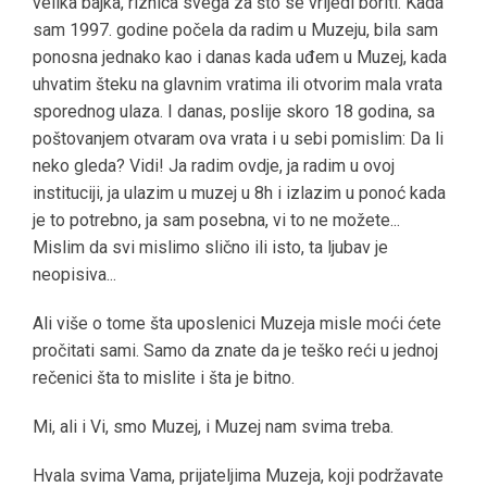
velika bajka, riznica svega za što se vrijedi boriti. Kada
sam 1997. godine počela da radim u Muzeju, bila sam
ponosna jednako kao i danas kada uđem u Muzej, kada
uhvatim šteku na glavnim vratima ili otvorim mala vrata
sporednog ulaza. I danas, poslije skoro 18 godina, sa
poštovanjem otvaram ova vrata i u sebi pomislim: Da li
neko gleda? Vidi! Ja radim ovdje, ja radim u ovoj
instituciji, ja ulazim u muzej u 8h i izlazim u ponoć kada
je to potrebno, ja sam posebna, vi to ne možete...
Mislim da svi mislimo slično ili isto, ta ljubav je
neopisiva...
Ali više o tome šta uposlenici Muzeja misle moći ćete
pročitati sami. Samo da znate da je teško reći u jednoj
rečenici šta to mislite i šta je bitno.
Mi, ali i Vi, smo Muzej, i Muzej nam svima treba.
Hvala svima Vama, prijateljima Muzeja, koji podržavate