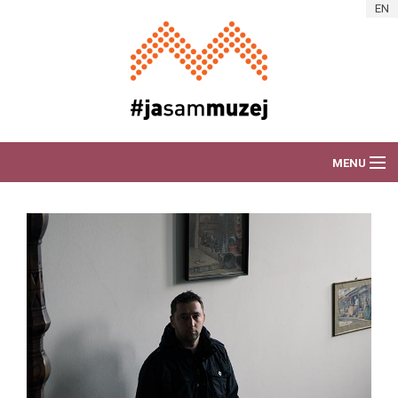
Skip to main content
EN
MENU
O AKCIJI
DEŽURAM ZA MUZEJ
VIJESTI
PORTRETI RADNIKA
ART AKCIJE