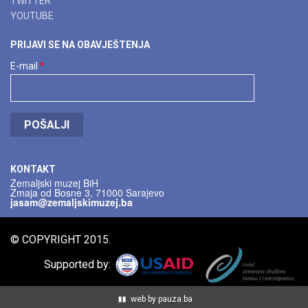
TWITTER
YOUTUBE
PRIJAVI SE NA OBAVJEŠTENJA
E-mail
*
POŠALJI
KONTAKT
Zemaljski muzej BiH
Zmaja od Bosne 3, 71000 Sarajevo
jasam@zemaljskimuzej.ba
© COPYRIGHT 2015.
Supported by:
web by pauza.ba