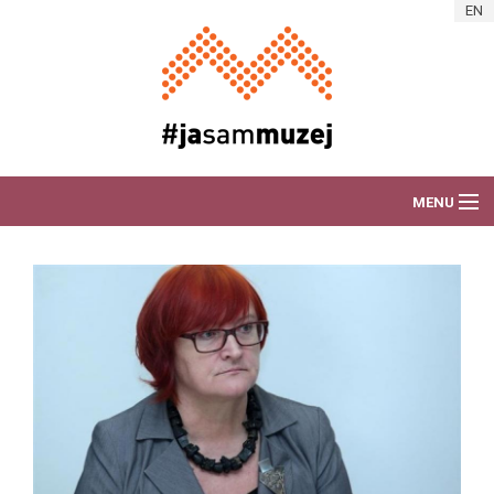
Skip to main content
EN
MENU
O AKCIJI
DEŽURAM ZA MUZEJ
VIJESTI
PORTRETI RADNIKA
ART AKCIJE